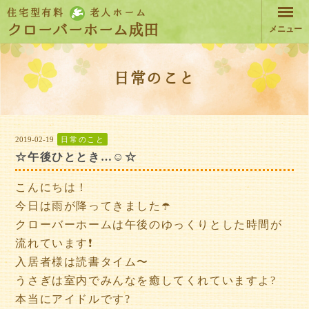
住宅型有料
老人ホーム
クローバーホーム成田
メニュー
日常のこと
2019-02-19
日常のこと
☆午後ひととき…☺️☆
こんにちは！
今日は雨が降ってきました☂️
クローバーホームは午後のゆっくりとした時間が
流れています❗️
入居者様は読書タイム〜
うさぎは室内でみんなを癒してくれていますよ?
本当にアイドルです?