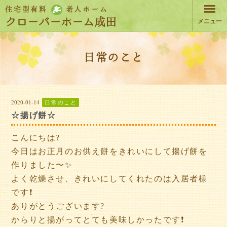
住宅型有料
老人ホーム
クローバーホーム成田
メニュー
日常のこと
2020-01-14
日常のこと
☆揚げ餅☆
こんにちは?
今日はお正月のお供え餅をきれいにして揚げ餅を
作りました〜✨
よく乾燥させ、きれいにしてくれたのは入居者様
です❗️
ありがとうございます?
からりと揚がってとても美味しかったです❗️