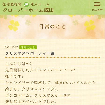
住宅型有料
老人ホーム
クローバーホーム成田
メニュー
日常のこと
2021-12-25
日常のこと
クリスマス〜パーティー編
こんにちは〜?
先日開催したクリスマスパーティーの
様子です?
シャンメリーで乾杯して、職員のハンドベルから
始まり、クリスマスソング?、
ビンゴゲーム、クリスマスケーキと
盛り沢山のイベントでした。