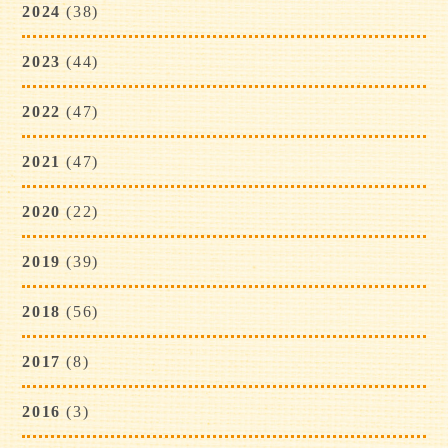
2024
(38)
2023
(44)
2022
(47)
2021
(47)
2020
(22)
2019
(39)
2018
(56)
2017
(8)
2016
(3)