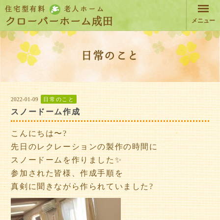
住宅型有料
老人ホーム
クローバーホーム成田
メニュー
日常のこと
2022-01-09
日常のこと
スノードーム作成
こんにちは〜?
先日のレクレーションの製作の時間に
スノードームを作りました✨
参加された皆様、作成手順を
真剣に聞きながら作られていました?