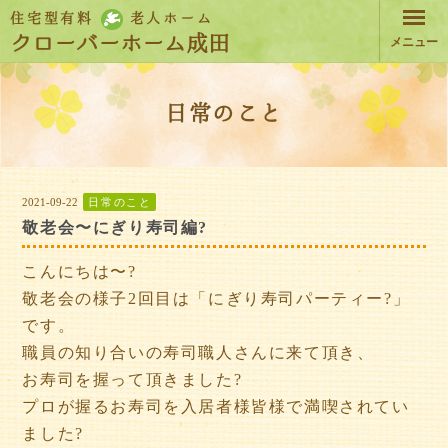
住宅型有料
老人ホーム
クローバーホーム成田
メニュー
日常のこと
2021-09-22
日常のこと
敬老会〜にぎり寿司編?
こんにちは〜?
敬老会の様子2回目は「にぎり寿司パーティー?」
です。
職員の知り合いの寿司職人さんに来て頂き、
お寿司を握って頂きました?
プロが握るお寿司を入居者様皆様で満喫されてい
ました?