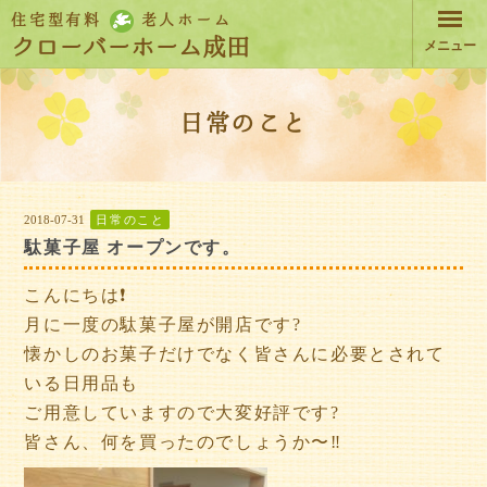
住宅型有料
老人ホーム
クローバーホーム成田
メニュー
日常のこと
2018-07-31
日常のこと
駄菓子屋 オープンです。
こんにちは❗️
月に一度の駄菓子屋が開店です?
懐かしのお菓子だけでなく皆さんに必要とされて
いる日用品も
ご用意していますので大変好評です?
皆さん、何を買ったのでしょうか〜‼️